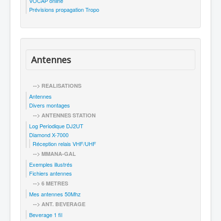
VOCAP online
Prévisions propagation Tropo
Antennes
--> REALISATIONS
Antennes
Divers montages
--> ANTENNES STATION
Log Periodique DJ2UT
Diamond X-7000
Réception relais VHF/UHF
--> MMANA-GAL
Exemples illustrés
Fichiers antennes
--> 6 METRES
Mes antennes 50Mhz
--> ANT. BEVERAGE
Beverage 1 fil