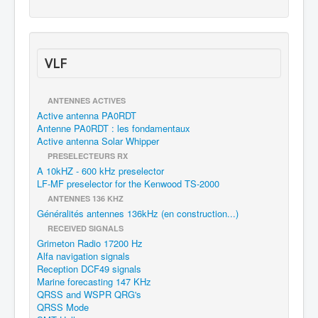
VLF
ANTENNES ACTIVES
Active antenna PA0RDT
Antenne PA0RDT : les fondamentaux
Active antenna Solar Whipper
PRESELECTEURS RX
A 10kHZ - 600 kHz preselector
LF-MF preselector for the Kenwood TS-2000
ANTENNES 136 KHZ
Généralités antennes 136kHz (en construction...)
RECEIVED SIGNALS
Grimeton Radio 17200 Hz
Alfa navigation signals
Reception DCF49 signals
Marine forecasting 147 KHz
QRSS and WSPR QRG's
QRSS Mode