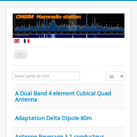
Vous êtes ici :
Accueil
Saisir partie du titre
Affichage #
A Dual Band 4 element Cubical Quad
Antenna
Adaptation Delta Dipole 80m
Antenne Beverage à 1 conducteur