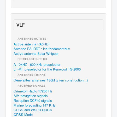
VLF
ANTENNES ACTIVES
Active antenna PA0RDT
Antenne PA0RDT : les fondamentaux
Active antenna Solar Whipper
PRESELECTEURS RX
A 10kHZ - 600 kHz preselector
LF-MF preselector for the Kenwood TS-2000
ANTENNES 136 KHZ
Généralités antennes 136kHz (en construction...)
RECEIVED SIGNALS
Grimeton Radio 17200 Hz
Alfa navigation signals
Reception DCF49 signals
Marine forecasting 147 KHz
QRSS and WSPR QRG's
QRSS Mode