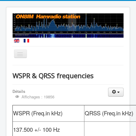
Vous êtes ici :
Accueil
QRSS and WSPR QRG's
WSPR & QRSS frequencies
Détails
Affichages : 19856
WSPR (Freq.in kHz)
QRSS (Freq.in kHz)
137.500 +/- 100 Hz