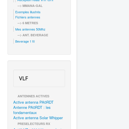
--> MMANA-GAL
Exemples illustrés
Fichiers antennes
--> 6 METRES
Mes antennes 50Mhz
--> ANT. BEVERAGE
Beverage 1 fil
VLF
ANTENNES ACTIVES
Active antenna PA0RDT
Antenne PA0RDT : les
fondamentaux
Active antenna Solar Whipper
PRESELECTEURS RX