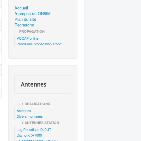
Accueil
A propos de ON8IM
Plan du site
Recherche
PROPAGATION
VOCAP online
Prévisions propagation Tropo
Antennes
--> REALISATIONS
Antennes
Divers montages
--> ANTENNES STATION
Log Periodique DJ2UT
Diamond X-7000
Réception relais VHF/UHF