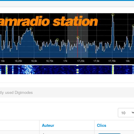
tly used Digimodes
Affichage
Auteur
Clics