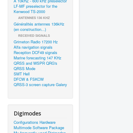
A 10kHZ - 600 kHz preselector
LF-MF preselector for the
Kenwood TS-2000
ANTENNES 136 KHZ
Généralités antennes 136kHz
(en construction...)
RECEIVED SIGNALS
Grimeton Radio 17200 Hz
Alfa navigation signals
Reception DCF49 signals
Marine forecasting 147 KHz
QRSS and WSPR QRG's
QRSS Mode
SMT Hell
DFCW & FSKCW
QRSS-3 screen capture Galery
Digimodes
Configurations Hardware
Multimode Software Package
My frequently used Digimodes