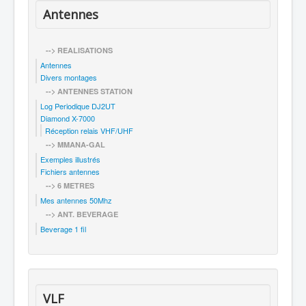
Antennes
--> REALISATIONS
Antennes
Divers montages
--> ANTENNES STATION
Log Periodique DJ2UT
Diamond X-7000
Réception relais VHF/UHF
--> MMANA-GAL
Exemples illustrés
Fichiers antennes
--> 6 METRES
Mes antennes 50Mhz
--> ANT. BEVERAGE
Beverage 1 fil
VLF