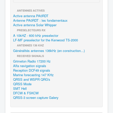
ANTENNES ACTIVES
Active antenna PA0RDT
Antenne PA0RDT : les fondamentaux
Active antenna Solar Whipper
PRESELECTEURS RX
A 10kHZ - 600 kHz preselector
LF-MF preselector for the Kenwood TS-2000
ANTENNES 136 KHZ
Généralités antennes 136kHz (en construction...)
RECEIVED SIGNALS
Grimeton Radio 17200 Hz
Alfa navigation signals
Reception DCF49 signals
Marine forecasting 147 KHz
QRSS and WSPR QRG's
QRSS Mode
SMT Hell
DFCW & FSKCW
QRSS-3 screen capture Galery