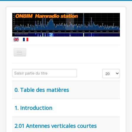
Vous êtes ici :
Accueil
Saisir partie du titre
Affichage #
0. Table des matières
1. Introduction
2.01 Antennes verticales courtes