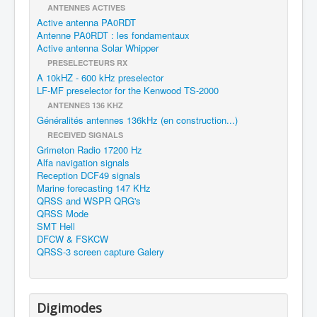
ANTENNES ACTIVES
Active antenna PA0RDT
Antenne PA0RDT : les fondamentaux
Active antenna Solar Whipper
PRESELECTEURS RX
A 10kHZ - 600 kHz preselector
LF-MF preselector for the Kenwood TS-2000
ANTENNES 136 KHZ
Généralités antennes 136kHz (en construction...)
RECEIVED SIGNALS
Grimeton Radio 17200 Hz
Alfa navigation signals
Reception DCF49 signals
Marine forecasting 147 KHz
QRSS and WSPR QRG's
QRSS Mode
SMT Hell
DFCW & FSKCW
QRSS-3 screen capture Galery
Digimodes