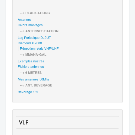
--> REALISATIONS
Antennes
Divers montages
--> ANTENNES STATION
Log Periodique DJ2UT
Diamond X-7000
Réception relais VHF/UHF
--> MMANA-GAL
Exemples illustrés
Fichiers antennes
--> 6 METRES
Mes antennes 50Mhz
--> ANT. BEVERAGE
Beverage 1 fil
VLF