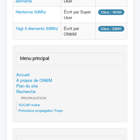
éléments
User
Hentenna 50Mhz
Écrit par Super
Clics : 18183
User
Yagi 5 élements 50Mhz
Écrit par
Clics : 23091
ON8IM
Menu principal
Accueil
A propos de ON8IM
Plan du site
Recherche
PROPAGATION
VOCAP online
Prévisions propagation Tropo