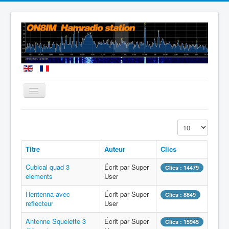
Vous êtes ici :
Accueil
Mes antennes 50Mhz
Affichage #
Titre
Auteur
Clics
Cubical quad 3
Écrit par Super
Clics : 14479
elements
User
Hentenna avec
Écrit par Super
Clics : 8849
reflecteur
User
Antenne Squelette 3
Écrit par Super
Clics : 15945