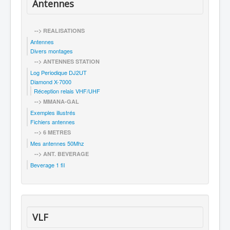
Antennes
--> REALISATIONS
Antennes
Divers montages
--> ANTENNES STATION
Log Periodique DJ2UT
Diamond X-7000
Réception relais VHF/UHF
--> MMANA-GAL
Exemples illustrés
Fichiers antennes
--> 6 METRES
Mes antennes 50Mhz
--> ANT. BEVERAGE
Beverage 1 fil
VLF