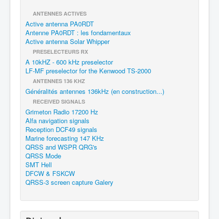
ANTENNES ACTIVES
Active antenna PA0RDT
Antenne PA0RDT : les fondamentaux
Active antenna Solar Whipper
PRESELECTEURS RX
A 10kHZ - 600 kHz preselector
LF-MF preselector for the Kenwood TS-2000
ANTENNES 136 KHZ
Généralités antennes 136kHz (en construction...)
RECEIVED SIGNALS
Grimeton Radio 17200 Hz
Alfa navigation signals
Reception DCF49 signals
Marine forecasting 147 KHz
QRSS and WSPR QRG's
QRSS Mode
SMT Hell
DFCW & FSKCW
QRSS-3 screen capture Galery